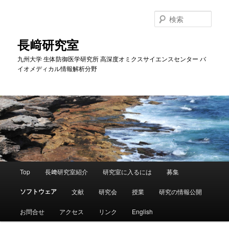
メ
イ
検
ン
索
コ
長﨑研究室
ン
九州大学 生体防御医学研究所 高深度オミクスサイエンスセンター バ
テ
イオメディカル情報解析分野
ン
ツ
へ
移
動
メ
Top
長﨑研究室紹介
研究室に入るには
募集
イ
ン
ソフトウェア
文献
研究会
授業
研究の情報公開
メ
ニ
お問合せ
アクセス
リンク
English
ュ