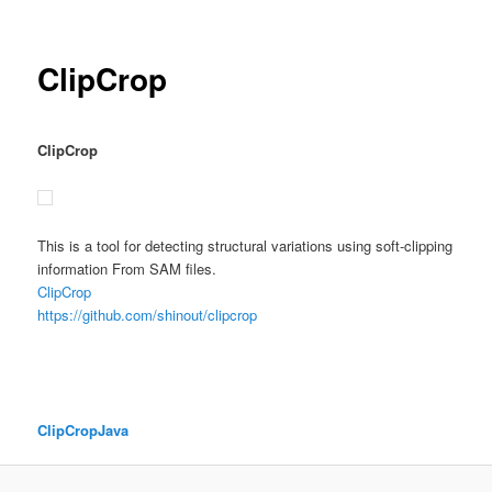
ー
ClipCrop
ClipCrop
This is a tool for detecting structural variations using soft-clipping
information From SAM files.
ClipCrop
https://github.com/shinout/clipcrop
ClipCropJava