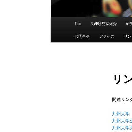
メ
Top
長﨑研究室紹介
研
イ
ン
お問合せ
アクセス
リン
メ
ニ
ュ
ー
リ
関連リン
九州大学
九州大学
九州大学