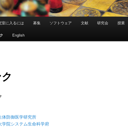
究室に入るには
募集
ソフトウェア
文献
研究会
授業
ク
English
ンク
ク
生体防御医学研究所
大学院システム生命科学府