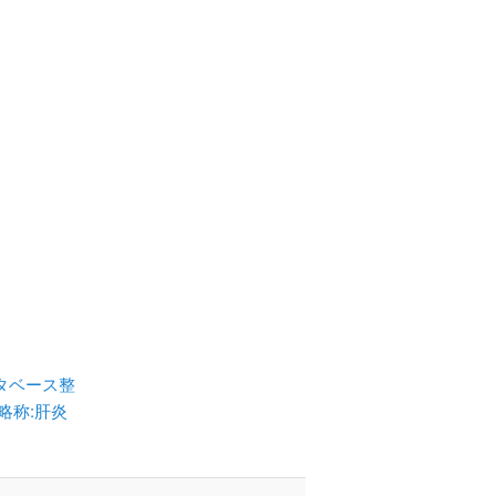
タベース整
略称:肝炎