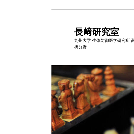
メ
イ
ン
長﨑研究室
コ
九州大学 生体防御医学研究所 
ン
析分野
テ
ン
ツ
へ
移
動