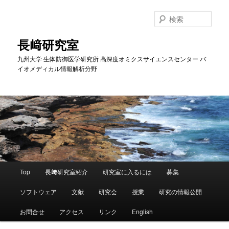
メ
イ
検
ン
索
コ
長﨑研究室
ン
九州大学 生体防御医学研究所 高深度オミクスサイエンスセンター バ
テ
イオメディカル情報解析分野
ン
ツ
へ
移
動
メ
Top
長﨑研究室紹介
研究室に入るには
募集
イ
ン
ソフトウェア
文献
研究会
授業
研究の情報公開
メ
ニ
お問合せ
アクセス
リンク
English
ュ